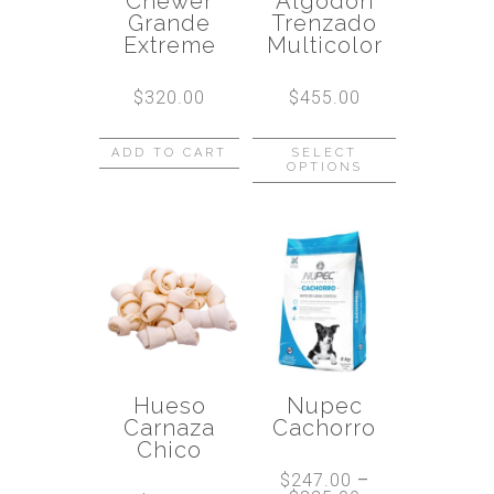
Chewer
Algodón
Grande
Trenzado
Extreme
Multicolor
$
320.00
$
455.00
ADD TO CART
SELECT
OPTIONS
Hueso
Nupec
Carnaza
Cachorro
Chico
$
247.00
–