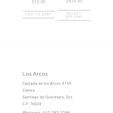
$
825.00
$
10.00
SELECT
ADD TO CART
OPTIONS
Los Arcos
Calzada de los Arcos #159
Calesa
Santiago de Querétaro, Qro
C.P. 76024
Whatsapp:
442 282 3288