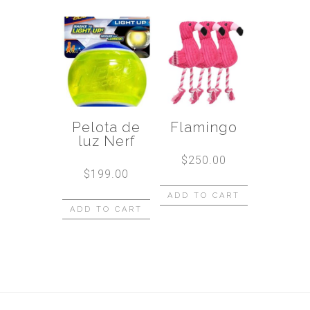
Pelota de
Flamingo
luz Nerf
$
250.00
$
199.00
ADD TO CART
ADD TO CART